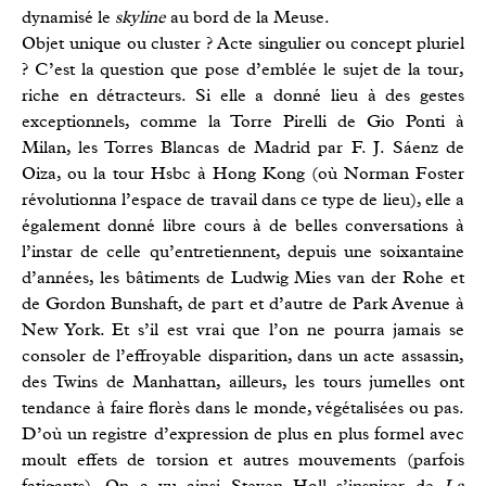
dynamisé le
skyline
au bord de la Meuse.
Objet unique ou cluster ? Acte singulier ou concept pluriel
? C’est la question que pose d’emblée le sujet de la tour,
riche en détracteurs. Si elle a donné lieu à des gestes
exceptionnels, comme la Torre Pirelli de Gio Ponti à
Milan, les Torres Blancas de Madrid par F. J. Sáenz de
Oiza, ou la tour Hsbc à Hong Kong (où Norman Foster
révolutionna l’espace de travail dans ce type de lieu), elle a
également donné libre cours à de belles conversations à
l’instar de celle qu’entretiennent, depuis une soixantaine
d’années, les bâtiments de Ludwig Mies van der Rohe et
de Gordon Bunshaft, de part et d’autre de Park Avenue à
New York. Et s’il est vrai que l’on ne pourra jamais se
consoler de l’effroyable disparition, dans un acte assassin,
des Twins de Manhattan, ailleurs, les tours jumelles ont
tendance à faire florès dans le monde, végétalisées ou pas.
D’où un registre d’expression de plus en plus formel avec
moult effets de torsion et autres mouvements (parfois
fatigants). On a vu ainsi Steven Holl s’inspirer de
La