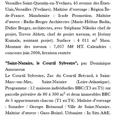
Versailles Saint-Quentin-en-Yvelines, 45 avenue des États-
Unis, Versailles (Yvelines). Maîtrise d’ouvrage : Région Île-
de-France. Mandataire : Icade Promotion. Maîtrise
d’œuvre : Badia-Berger Architectes (Marie-Hélène Badia,
Didier Berger, architectes, avec Stéphane Nikolas chef de
projet, Trevor Ablott, chef de projet travaux, et Jérémy
2
Kumala, assistant projet). Surface : 4 011 m
Shon.
Montant des travaux : 7,057 M€ HT. Calendrier :
concours juin 2006, livraison rentrée
“Saint-Nazaire, le Courtil Sylvestre",
par Dominique
Amouroux
Le Courtil Sylvestre, Zac du Courtil Brécard, à Saint-
Marc-sur-Mer, Saint-Nazaire (Loire-Atlantique).
Programme : 12 maisons individuelles BBC(T3 au T5) sur
2
parcelle privative de 80 à 300 m
et deux immeubles BBC
de 5 appartements chacun (T1 au T4). Maîtrise d’ouvrage
: Sonadev / Groupe Brémond / Ville de Saint-Nazaire.
Maîtrise d’œuvre : Garo-Boixel. Urbaniste : In Situ A&E.