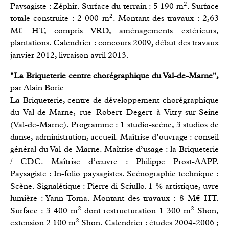
2
Paysagiste : Zéphir. Surface du terrain : 5 190 m
. Surface
2
totale construite : 2 000 m
. Montant des travaux : 2,63
M€ HT, compris VRD, aménagements extérieurs,
plantations. Calendrier : concours 2009, début des travaux
janvier 2012, livraison avril 2013.
"La Briqueterie centre chorégraphique du Val-de-Marne",
par Alain Borie
La Briqueterie, centre de développement chorégraphique
du Val-de-Marne, rue Robert Degert à Vitry-sur-Seine
(Val-de-Marne). Programme : 1 studio-scène, 3 studios de
danse, administration, accueil. Maîtrise d’ouvrage : conseil
général du Val-de-Marne. Maîtrise d’usage : la Briqueterie
/ CDC. Maîtrise d’œuvre : Philippe Prost-AAPP.
Paysagiste : In-folio paysagistes. Scénographie technique :
Scène. Signalétique : Pierre di Sciullo. 1 % artistique, uvre
lumière : Yann Toma. Montant des travaux : 8 M€ HT.
2
2
Surface : 3 400 m
dont restructuration 1 300 m
Shon,
2
extension 2 100 m
Shon. Calendrier : études 2004-2006 ;