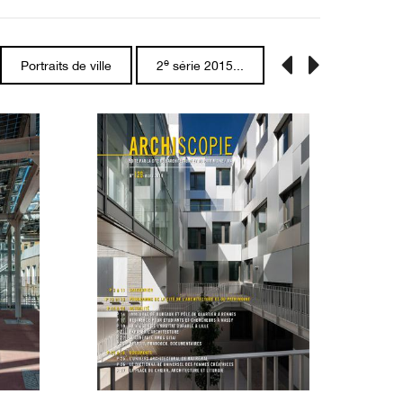
e
Portraits de ville
2
série 2015...