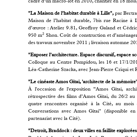
cadre d’un macro-lot en 2010, chantier en 18 mois
"La Maison de l’habitat durable à Lille",
par Bertran
Maison de l’habitat durable, 7bis rue Racine à Li
d’œuvre : Atelier 9.81, Geoffroy Galand et Cédri
2
950 m
Shon. Coût de construction et d’aménageme
des travaux novembre 2011 ; livraison automne 20
"Exposer l’architecture. Espace discursif, espace s
Colloque au Centre Pompidou, les 16 et 17/1/2014
Léa-Catherine Szacka, avec Jean-Pierre Criqui et
"Le cinéaste Amos Gitai, 'architecte de la mémoire'
À l'occasion de l'exposition “Amos Gitai, arc
rétrospective des films d’Amos Gitai, du 26/2 au
quatre rencontres organisé à la Cité, au mois 
Conversations avec Amos Gitai" (disponible en 
partenariat avec la Cité).
"Detroit, Braddock : deux villes en faillite exploré