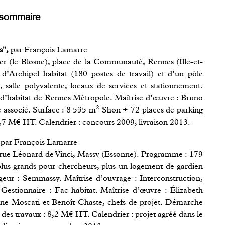
sommaire
s",
par François Lamarre
r (le Blosne), place de la Communauté, Rennes (Ille-et-
 d’Archipel habitat (180 postes de travail) et d’un pôle
salle polyvalente, locaux de services et stationnement.
c d’habitat de Rennes Métropole. Maîtrise d’œuvre : Bruno
2
e associé. Surface : 8 535 m
Shon + 72 places de parking
4,7 M€ HT. Calendrier : concours 2009, livraison 2013.
par François Lamarre
2 rue Léonard de Vinci, Massy (Essonne). Programme : 179
plus grands pour chercheurs, plus un logement de gardien
eur : Semmassy. Maîtrise d’ouvrage : Interconstruction,
Gestionnaire : Fac-habitat. Maîtrise d’œuvre : Élizabeth
ine Moscati et Benoît Chaste, chefs de projet. Démarche
 travaux : 8,2 M€ HT. Calendrier : projet agréé dans le