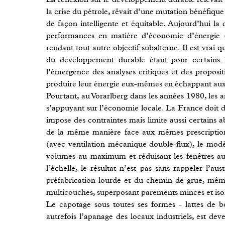
la crise du pétrole, rêvait d’une mutation bénéfique 
de façon intelligente et équitable. Aujourd’hui la d
performances en matière d’économie d’énergie (
rendant tout autre objectif subalterne. Il est vrai 
du développement durable étant pour certains
l’émergence des analyses critiques et des propos
produire leur énergie eux-mêmes en échappant aux r
Pourtant, au Vorarlberg dans les années 1980, les ar
s’appuyant sur l’économie locale. La France doit d
impose des contraintes mais limite aussi certains a
de la même manière face aux mêmes prescription
(avec ventilation mécanique double-flux), le modèl
volumes au maximum et réduisant les fenêtres au
l’échelle, le résultat n’est pas sans rappeler l’a
préfabrication lourde et du chemin de grue, même 
multicouches, superposant parements minces et isol
Le capotage sous toutes ses formes - lattes de b
autrefois l’apanage des locaux industriels, est dev