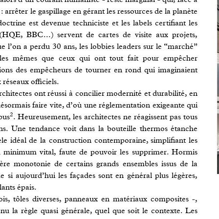
: arrêter le gaspillage en gérant les ressources de la planète
octrine est devenue techniciste et les labels certifiant les
HQE, BBC...) servent de cartes de visite aux projets,
que l’on a perdu 30 ans, les lobbies leaders sur le “marché”
 les mêmes que ceux qui ont tout fait pour empêcher
itions des empêcheurs de tourner en rond qui imaginaient
éseaux officiels.
chitectes ont réussi à concilier modernité et durabilité, en
ésormais faire vite, d’où une réglementation exigeante qui
2
bus
. Heureusement, les architectes ne réagissent pas tous
s. Une tendance voit dans la bouteille thermos étanche
e idéal de la construction contemporaine, simplifiant les
 minimum vital, faute de pouvoir les supprimer. Hormis
ustère monotonie de certains grands ensembles issus de la
si aujourd’hui les façades sont en général plus légères,
ants épais.
ois, tôles diverses, panneaux en matériaux composites -,
enu la règle quasi générale, quel que soit le contexte. Les