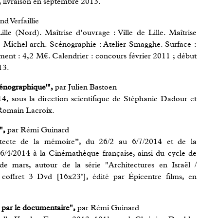
, livraison en septembre 2013.
d Verfaillie
lle (Nord). Maîtrise d’ouvrage : Ville de Lille. Maîtrise
c Michel arch. Scénographie : Atelier Smagghe. Surface :
nt : 4,2 M€. Calendrier : concours février 2011 ; début
13.
cénographique'",
par Julien Bastoen
, sous la direction scientifique de Stéphanie Dadour et
 Romain Lacroix.
",
par Rémi Guinard
hitecte de la mémoire”, du 26/2 au 6/7/2014 et de la
 6/4/2014 à la Cinémathèque française, ainsi du cycle de
de mars, autour de la série "Architectures en Israël /
coffret 3 Dvd [16x23’], édité par Épicentre films, en
es par le documentaire",
par Rémi Guinard