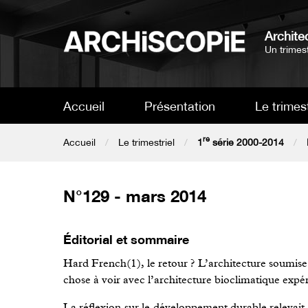
Architec
Un trimest
Accueil
Présentation
Le trimest
re
Accueil
Le trimestriel
1
série 2000-2014
N°129 - mars 2014
Éditorial et sommaire
Hard French(1), le retour ? L’architecture soumise
chose à voir avec l’architecture bioclimatique exp
La réflexion sur le développement durable relevait 