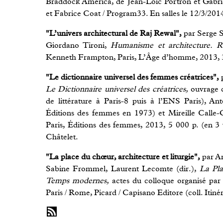
Braddock America, de Jean-Loïc Portron et Gabrie
et Fabrice Coat / Program33. En salles le 12/3/201
"L’univers architectural de Raj Rewal",
par Serge S
Giordano Tironi,
Humanisme et architecture. Ra
Kenneth Frampton, Paris, L’Âge d’homme, 2013, 31
"Le dictionnaire universel des femmes créatrices",
p
Le Dictionnaire universel des créatrices,
ouvrage co
de littérature à Paris-8 puis à l’ENS Paris), A
Éditions des femmes en 1973) et Mireille Calle-Gr
Paris, Éditions des femmes, 2013, 5 000 p. (en 3 
Châtelet.
"La place du chœur, architecture et liturgie",
par A
Sabine Frommel, Laurent Lecomte (dir.),
La Pla
Temps modernes,
actes du colloque organisé par
Paris / Rome, Picard / Capisano Editore (coll. Itinér