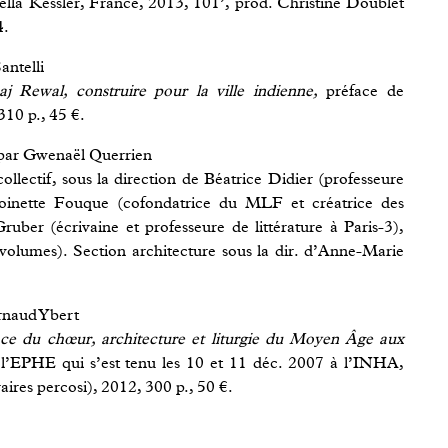
lla Kessler, France, 2013, 101’, prod. Christine Doublet
4.
antelli
j Rewal, construire pour la ville indienne,
préface de
0 p., 45 €.
ar Gwenaël Querrien
llectif, sous la direction de Béatrice Didier (professeure
ntoinette Fouque (cofondatrice du MLF et créatrice des
uber (écrivaine et professeure de littérature à Paris-3),
volumes). Section architecture sous la dir. d’Anne-Marie
rnaud Ybert
ce du chœur, architecture et liturgie du Moyen Âge aux
 l’EPHE qui s’est tenu les 10 et 11 déc. 2007 à l’INHA,
aires percosi), 2012, 300 p., 50 €.