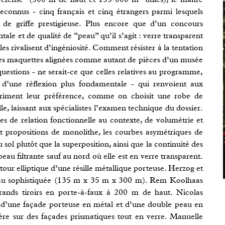
s reconnus - cinq français et cinq étrangers parmi lesquels
 de griffe prestigieuse. Plus encore que d’un concours
ale et de qualité de “peau” qu’il s’agit : verre transparent
lles rivalisent d’ingéniosité. Comment résister à la tentation
ndes maquettes alignées comme autant de pièces d’un musée
 questions - ne serait-ce que celles relatives au programme,
t d’une réflexion plus fondamentale - qui renvoient aux
xpriment leur préférence, comme on choisit une robe de
, laissant aux spécialistes l’examen technique du dossier.
es de relation fonctionnelle au contexte, de volumétrie et
t propositions de monolithe, les courbes asymétriques de
l plutôt que la superposition, ainsi que la continuité des
eau filtrante sauf au nord où elle est en verre transparent.
 tour elliptique d’une résille métallique porteuse. Herzog et
au sophistiquée (135 m x 35 m x 300 m). Rem Koolhaas
rands tiroirs en porte-à-faux à 200 m de haut. Nicolas
d’une façade porteuse en métal et d’une double peau en
ère sur des façades prismatiques tout en verre. Manuelle