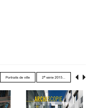
e
Portraits de ville
2
série 2015...