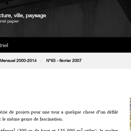
ture, ville, paysage
riel papier
riel
Mensuel 2000-2014
N°65 - février 2007
série de projets pour une tour a quelque chose d’un défilé
ic le même genre de fascination.
1
2
Défense
(300 m de haut et 135 000 m
utiles), le maître