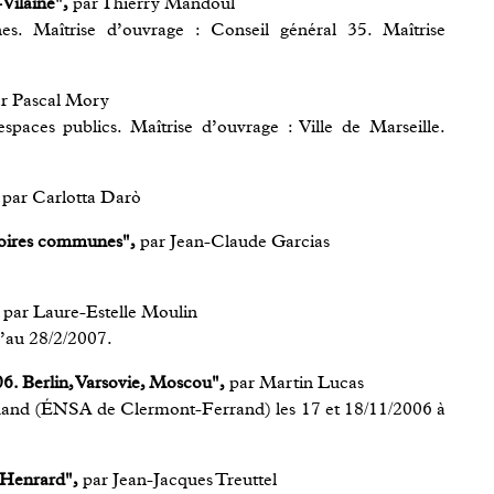
Vilaine",
par Thierry Mandoul
nes. Maîtrise d’ouvrage : Conseil général 35. Maîtrise
r Pascal Mory
spaces publics. Maîtrise d’ouvrage : Ville de Marseille.
par Carlotta Darò
stoires communes",
par Jean-Claude Garcias
par Laure-Estelle Moulin
qu’au 28/2/2007.
6. Berlin, Varsovie, Moscou",
par Martin Lucas
and (ÉNSA de Clermont-Ferrand) les 17 et 18/11/2006 à
 Henrard",
par Jean-Jacques Treuttel