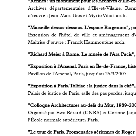
"Rennes : un monument pour les Archives d’Ille-et-
Archives départementales d’Ille-et-Vilaine, Ren
d’œuvre : Jean-Marc Ibos et Myrto Vitart arch.
"Marseille dessus-dessous. L'espace Bargemon",
pa
Extension de l'hôtel de ville et aménagement d'e
Maîtrise d’œuvre : Franck Hammoutène arch.
"Richard Meier à Rome. Le musée de l'Ara Pacis",
"Exposition à l'Arsenal. Paris en Île-de-France, hi
Pavillon de l'Arsenal, Paris, jusqu’au 25/3/2007.
"Exposition à Paris. Tolbiac : la justice dans la cité”,
Palais de justice de Paris, salle des pas perdus, jus
"Colloque Architectures au-delà du Mur, 1989-200
Organisé par Ewa Bérard (CNRS) et Corinne Jaqu
l’École normale supérieure, Paris.
"Le tour de Paris. Promenades aériennes de Roger