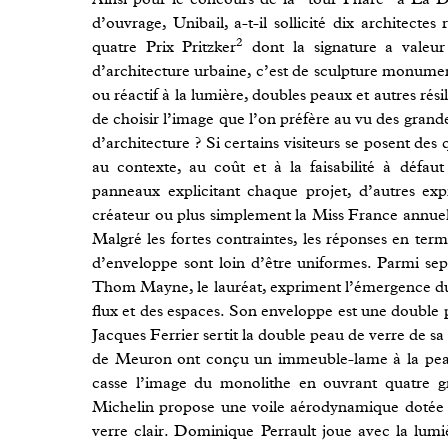
d’ouvrage, Unibail, a-t-il sollicité dix architecte
2
quatre Prix Pritzker
dont la signature a valeur
d’architecture urbaine, c’est de sculpture monument
ou réactif à la lumière, doubles peaux et autres rési
de choisir l’image que l’on préfère au vu des gra
d’architecture ? Si certains visiteurs se posent des
au contexte, au coût et à la faisabilité à défau
panneaux explicitant chaque projet, d’autres e
créateur ou plus simplement la Miss France annuelle
Malgré les fortes contraintes, les réponses en term
d’enveloppe sont loin d’être uniformes. Parmi sep
Thom Mayne, le lauréat, expriment l’émergence du so
flux et des espaces. Son enveloppe est une double p
Jacques Ferrier sertit la double peau de verre de sa
de Meuron ont conçu un immeuble-lame à la pe
casse l’image du monolithe en ouvrant quatre g
Michelin propose une voile aérodynamique dotée 
verre clair. Dominique Perrault joue avec la lumi