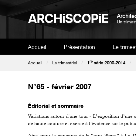
Architec
Un trimest
Accueil
Présentation
Le trimest
re
Accueil
Le trimestriel
1
série 2000-2014
N°65 - février 2007
Éditorial et sommaire
Variations autour d'une tour - L’exposition d’une 
de haute couture et exerce à l’évidence sur le publ
Ainsi pour le concours de la “tour Phare” à La 